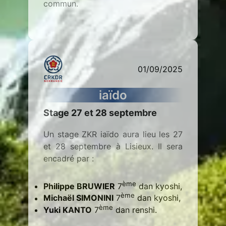
commun.
01/09/2025
iaïdo
Stage 27 et 28 septembre
Un stage ZKR iaïdo aura lieu les 27
et 28 septembre à Lisieux. Il sera
encadré par :
ème
Philippe BRUWIER
7
dan kyoshi,
ème
Michaël SIMONINI
7
dan kyoshi,
ème
Yuki KANTO
7
dan renshi.