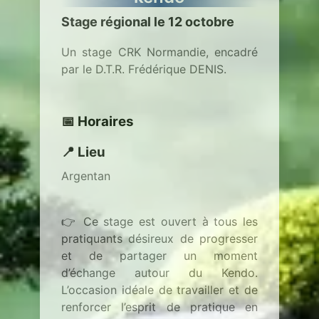
Stage régional le 12 octobre
Accueil
Un stage CRK Normandie, encadré
par le D.T.R. Frédérique DENIS.
Kendo
📅 Horaires
Iaïdo
📍 Lieu
Le dojo
Argentan
Nos news
👉 Ce stage est ouvert à tous les
Boutique
pratiquants désireux de progresser
et de partager un moment
Contact
d’échange autour du Kendo.
L’occasion idéale de travailler et de
renforcer l’esprit de pratique en